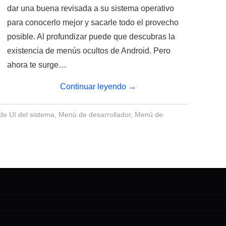
dar una buena revisada a su sistema operativo
para conocerlo mejor y sacarle todo el provecho
posible. Al profundizar puede que descubras la
existencia de menús ocultos de Android. Pero
ahora te surge…
Continuar leyendo
→
de UI del sistema
,
Menú de desarrollador
,
Menú de