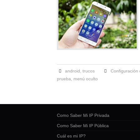
android
,
trucos
Configuración 
prueba
,
menú oculto
Como Saber Mi IP Privada
Como Saber Mi IP Pública
Cuál es mi IP?