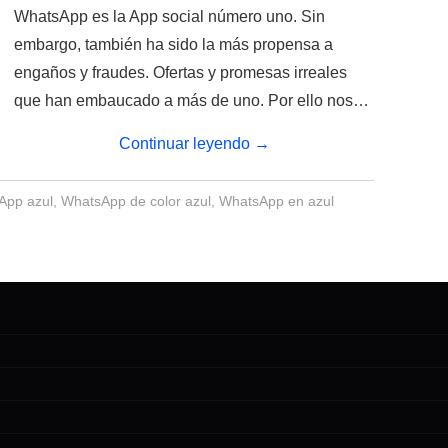
WhatsApp es la App social número uno. Sin
embargo, también ha sido la más propensa a
engaños y fraudes. Ofertas y promesas irreales
que han embaucado a más de uno. Por ello nos…
Continuar leyendo
→
App azul
,
WhatsApp de color azul
,
WhatsApp en azul