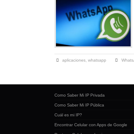
aplicaciones
,
whatsapp
Whats
Como Saber Mi IP Privada
Como Saber Mi IP Pública
Cuál es mi IP?
Encontrar Celular con Apps de Google